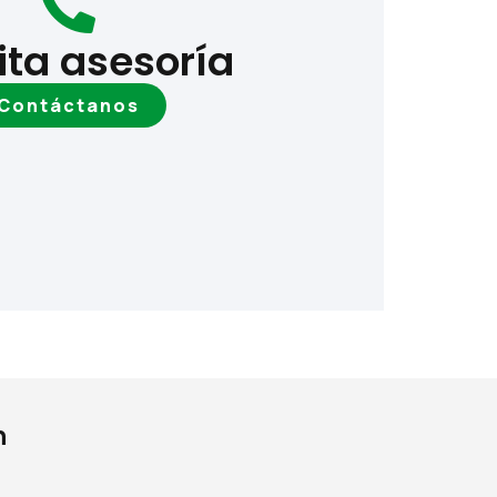
ita asesoría
Contáctanos
n