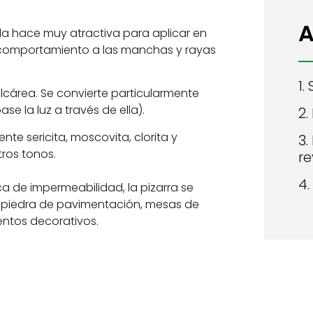
A
la hace muy atractiva para aplicar en
 comportamiento a las manchas y rayas
1.
alcárea. Se convierte particularmente
se la luz a través de ella).
2.
mente
sericita
, moscovita, clorita y
3.
tros tonos.
re
4.
a de impermeabilidad, la pizarra se
mo piedra de pavimentación, mesas de
mentos decorativos.